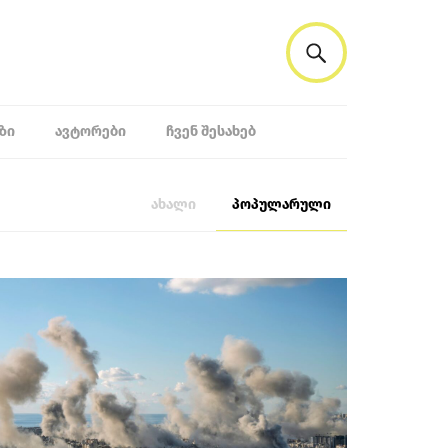
ᲖᲘ
ᲐᲕᲢᲝᲠᲔᲑᲘ
ᲩᲕᲔᲜ ᲨᲔᲡᲐᲮᲔᲑ
ახალი
პოპულარული