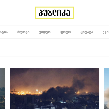
ᲐᲢᲘᲐ
ᲑᲚᲝᲒᲘ
ᲕᲘᲓᲔᲝ
ᲤᲝᲢᲝ
ᲪᲘᲢᲐᲢᲐ
ᲥᲕᲘ