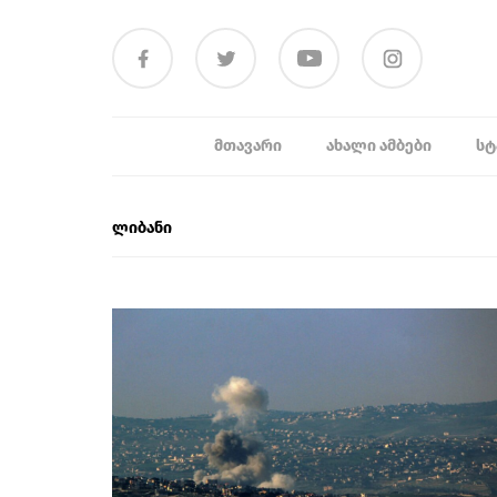
ᲛᲗᲐᲕᲐᲠᲘ
ᲐᲮᲐᲚᲘ ᲐᲛᲑᲔᲑᲘ
ᲡᲢ
ლიბანი