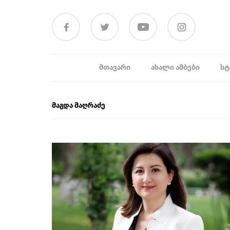
ᲛᲗᲐᲕᲐᲠᲘ
ᲐᲮᲐᲚᲘ ᲐᲛᲑᲔᲑᲘ
ᲡᲢ
მაგდა მაღრაძე