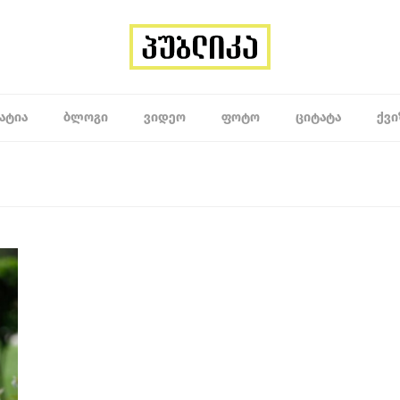
ᲐᲢᲘᲐ
ᲑᲚᲝᲒᲘ
ᲕᲘᲓᲔᲝ
ᲤᲝᲢᲝ
ᲪᲘᲢᲐᲢᲐ
ᲥᲕᲘ