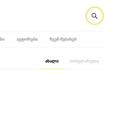
ᲖᲘ
ᲐᲕᲢᲝᲠᲔᲑᲘ
ᲩᲕᲔᲜ ᲨᲔᲡᲐᲮᲔᲑ
ახალი
პოპულარული