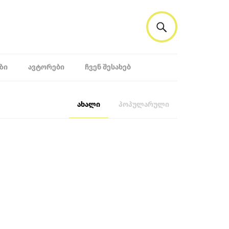
ᲖᲘ
ᲐᲕᲢᲝᲠᲔᲑᲘ
ᲩᲕᲔᲜ ᲨᲔᲡᲐᲮᲔᲑ
ახალი
პოპულარული