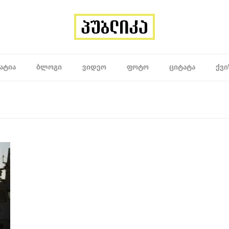
ᲐᲢᲘᲐ
ᲑᲚᲝᲒᲘ
ᲕᲘᲓᲔᲝ
ᲤᲝᲢᲝ
ᲪᲘᲢᲐᲢᲐ
ᲥᲕᲘ