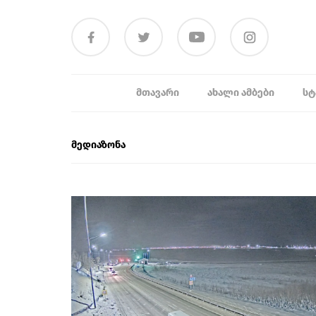
ᲛᲗᲐᲕᲐᲠᲘ
ᲐᲮᲐᲚᲘ ᲐᲛᲑᲔᲑᲘ
ᲡᲢ
მედიაზონა