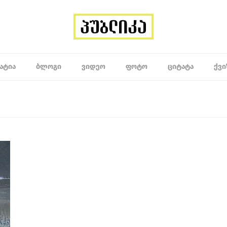
ᲐᲢᲘᲐ
ᲑᲚᲝᲒᲘ
ᲕᲘᲓᲔᲝ
ᲤᲝᲢᲝ
ᲪᲘᲢᲐᲢᲐ
ᲥᲕᲘ