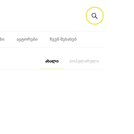
ᲖᲘ
ᲐᲕᲢᲝᲠᲔᲑᲘ
ᲩᲕᲔᲜ ᲨᲔᲡᲐᲮᲔᲑ
ახალი
პოპულარული