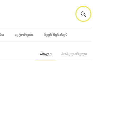
ᲖᲘ
ᲐᲕᲢᲝᲠᲔᲑᲘ
ᲩᲕᲔᲜ ᲨᲔᲡᲐᲮᲔᲑ
ახალი
პოპულარული