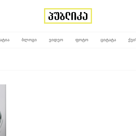
ᲐᲢᲘᲐ
ᲑᲚᲝᲒᲘ
ᲕᲘᲓᲔᲝ
ᲤᲝᲢᲝ
ᲪᲘᲢᲐᲢᲐ
ᲥᲕᲘ