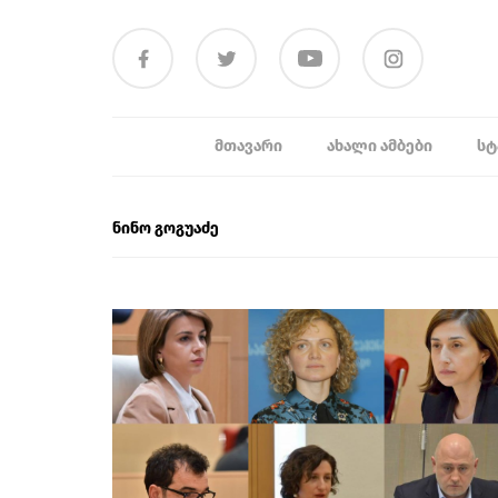
ᲛᲗᲐᲕᲐᲠᲘ
ᲐᲮᲐᲚᲘ ᲐᲛᲑᲔᲑᲘ
ᲡᲢ
ნინო გოგუაძე