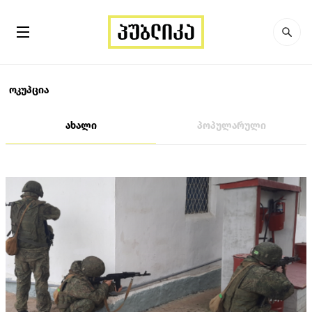
ოკუპცია
ახალი
პოპულარული