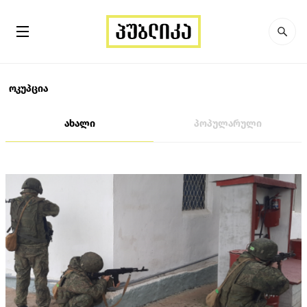
ოკუპცია
ახალი
პოპულარული