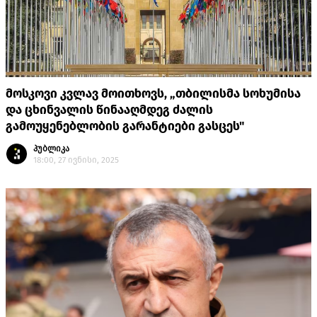
მოსკოვი კვლავ მოითხოვს, „თბილისმა სოხუმისა
და ცხინვალის წინააღმდეგ ძალის
გამოუყენებლობის გარანტიები გასცეს"
პუბლიკა
18:00, 27 ივნისი, 2025