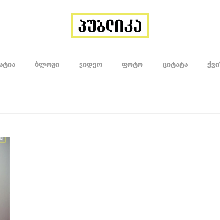
ᲐᲢᲘᲐ
ᲑᲚᲝᲒᲘ
ᲕᲘᲓᲔᲝ
ᲤᲝᲢᲝ
ᲪᲘᲢᲐᲢᲐ
ᲥᲕᲘ