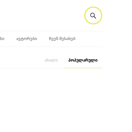
ᲖᲘ
ᲐᲕᲢᲝᲠᲔᲑᲘ
ᲩᲕᲔᲜ ᲨᲔᲡᲐᲮᲔᲑ
ახალი
პოპულარული