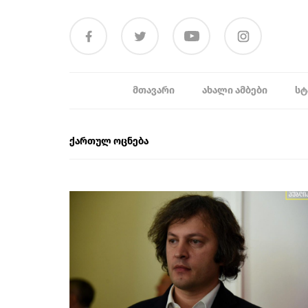
ᲛᲗᲐᲕᲐᲠᲘ
ᲐᲮᲐᲚᲘ ᲐᲛᲑᲔᲑᲘ
ᲡᲢ
ქართულ ოცნება