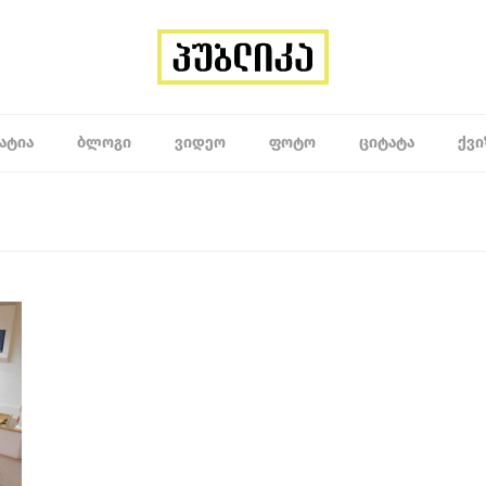
ᲐᲢᲘᲐ
ᲑᲚᲝᲒᲘ
ᲕᲘᲓᲔᲝ
ᲤᲝᲢᲝ
ᲪᲘᲢᲐᲢᲐ
ᲥᲕᲘ