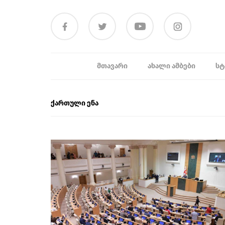
ᲛᲗᲐᲕᲐᲠᲘ
ᲐᲮᲐᲚᲘ ᲐᲛᲑᲔᲑᲘ
ᲡᲢ
ქართული ენა