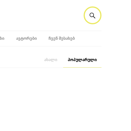
ᲖᲘ
ᲐᲕᲢᲝᲠᲔᲑᲘ
ᲩᲕᲔᲜ ᲨᲔᲡᲐᲮᲔᲑ
ახალი
პოპულარული