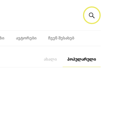
ᲖᲘ
ᲐᲕᲢᲝᲠᲔᲑᲘ
ᲩᲕᲔᲜ ᲨᲔᲡᲐᲮᲔᲑ
ახალი
პოპულარული