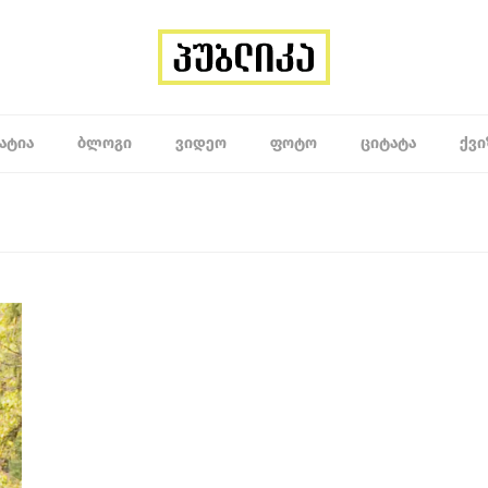
ᲐᲢᲘᲐ
ᲑᲚᲝᲒᲘ
ᲕᲘᲓᲔᲝ
ᲤᲝᲢᲝ
ᲪᲘᲢᲐᲢᲐ
ᲥᲕᲘ