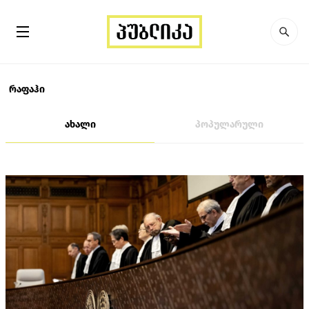
რაფაჰი
ახალი
პოპულარული