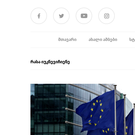
ᲛᲗᲐᲕᲐᲠᲘ
ᲐᲮᲐᲚᲘ ᲐᲛᲑᲔᲑᲘ
ᲡᲢ
რასა იუკნევიჩიენე