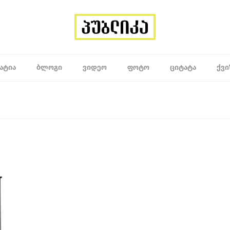
ᲐᲢᲘᲐ
ᲑᲚᲝᲒᲘ
ᲕᲘᲓᲔᲝ
ᲤᲝᲢᲝ
ᲪᲘᲢᲐᲢᲐ
ᲥᲕᲘ