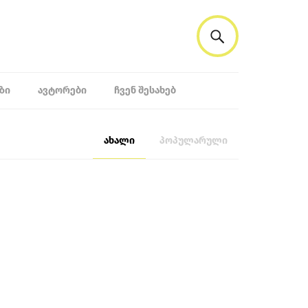
ᲖᲘ
ᲐᲕᲢᲝᲠᲔᲑᲘ
ᲩᲕᲔᲜ ᲨᲔᲡᲐᲮᲔᲑ
ახალი
პოპულარული