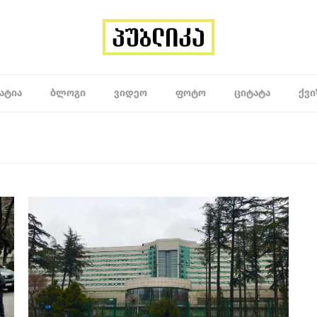
ᲐᲢᲘᲐ
ᲑᲚᲝᲒᲘ
ᲕᲘᲓᲔᲝ
ᲤᲝᲢᲝ
ᲪᲘᲢᲐᲢᲐ
ᲥᲕᲘ