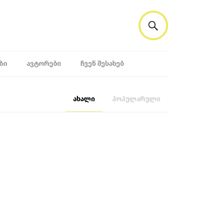
ᲖᲘ
ᲐᲕᲢᲝᲠᲔᲑᲘ
ᲩᲕᲔᲜ ᲨᲔᲡᲐᲮᲔᲑ
ახალი
პოპულარული