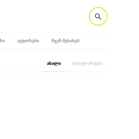
ᲖᲘ
ᲐᲕᲢᲝᲠᲔᲑᲘ
ᲩᲕᲔᲜ ᲨᲔᲡᲐᲮᲔᲑ
ახალი
პოპულარული