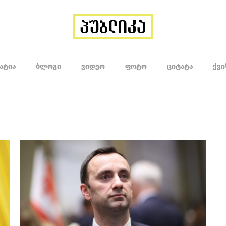
ᲐᲢᲘᲐ
ᲑᲚᲝᲒᲘ
ᲕᲘᲓᲔᲝ
ᲤᲝᲢᲝ
ᲪᲘᲢᲐᲢᲐ
ᲥᲕᲘ