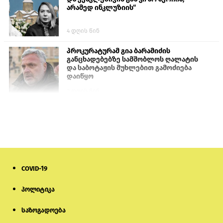
არამედ ინკლუზიის“
4 დღის წინ
პროკურატურამ გია ბარამიძის
განცხადებებზე სამშობლოს ღალატის
და საბოტაჟის მუხლებით გამოძიება
დაიწყო
2 დღის წინ
თურქეთის პარლამენტის წევრები
ანკარას აფხაზური პასპორტების
აღიარებისკენ მოუწოდებენ
1 დღის წინ
COVID-19
მონიტორი: პირები, რომლებიც
თაღლითურ ქოლცენტრში
მუშაობდნენ, სავარაუდოდ, ისევ
პოლიტიკა
აგრძელებენ დანაშაულებრივ
საქმიანობას
საზოგადოება
5 დღის წინ