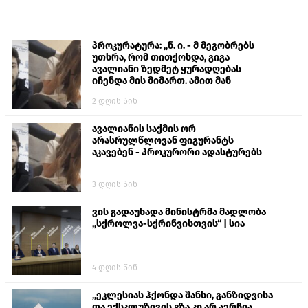
პროკურატურა: „ნ. ი. - მ მეგობრებს
უთხრა, რომ თითქოსდა, გიგა
ავალიანი ზედმეტ ყურადღებას
იჩენდა მის მიმართ. ამით მან
ალექსანდრე გაბაშვილი წააქეზა,
2 დღის წინ
თავს დასხმოდა გიგა ავალიანს“
ავალიანის საქმის ორ
არასრულწლოვან ფიგურანტს
აკავებენ - პროკურორი ადასტურებს
3 დღის წინ
ვის გადაუხადა მინისტრმა მადლობა
„სქროლვა-სქრინვისთვის“ | სია
4 დღის წინ
„ეკლესიას ჰქონდა შანსი, განზიდვისა
და ექსკლუზივის გზა კი არ აერჩია,