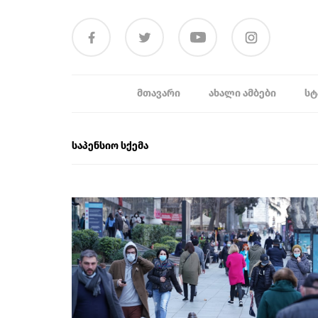
ᲛᲗᲐᲕᲐᲠᲘ
ᲐᲮᲐᲚᲘ ᲐᲛᲑᲔᲑᲘ
ᲡᲢ
საპენსიო სქემა