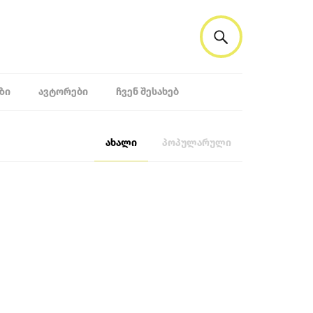
ᲖᲘ
ᲐᲕᲢᲝᲠᲔᲑᲘ
ᲩᲕᲔᲜ ᲨᲔᲡᲐᲮᲔᲑ
ახალი
პოპულარული