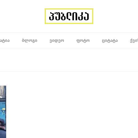
ᲐᲢᲘᲐ
ᲑᲚᲝᲒᲘ
ᲕᲘᲓᲔᲝ
ᲤᲝᲢᲝ
ᲪᲘᲢᲐᲢᲐ
ᲥᲕᲘ