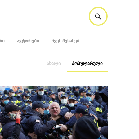
ᲖᲘ
ᲐᲕᲢᲝᲠᲔᲑᲘ
ᲩᲕᲔᲜ ᲨᲔᲡᲐᲮᲔᲑ
ახალი
პოპულარული