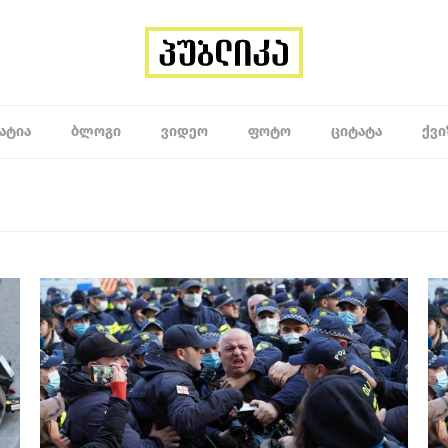
ᲐᲢᲘᲐ
ᲑᲚᲝᲒᲘ
ᲕᲘᲓᲔᲝ
ᲤᲝᲢᲝ
ᲪᲘᲢᲐᲢᲐ
ᲥᲕᲘ