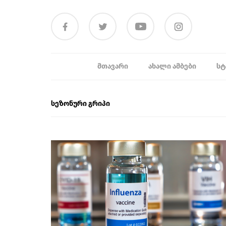
ᲛᲗᲐᲕᲐᲠᲘ
ᲐᲮᲐᲚᲘ ᲐᲛᲑᲔᲑᲘ
ᲡᲢ
სეზონური გრიპი