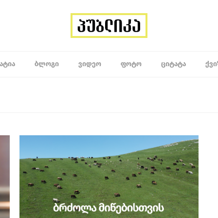
ᲐᲢᲘᲐ
ᲑᲚᲝᲒᲘ
ᲕᲘᲓᲔᲝ
ᲤᲝᲢᲝ
ᲪᲘᲢᲐᲢᲐ
ᲥᲕᲘ