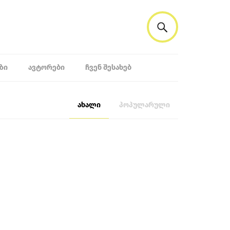
ᲖᲘ
ᲐᲕᲢᲝᲠᲔᲑᲘ
ᲩᲕᲔᲜ ᲨᲔᲡᲐᲮᲔᲑ
ახალი
პოპულარული