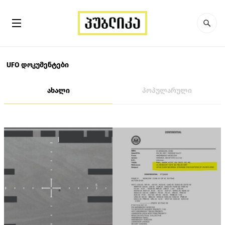
UFO დოკუმენტები
ახალი
პოპულარული