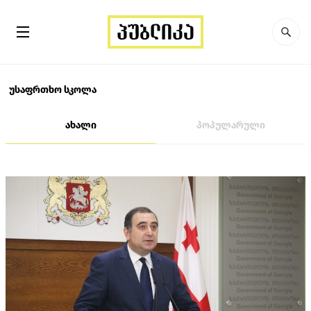
უსაფრთხო სკოლა
ახალი
პოპულარული