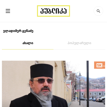
ვლადიმერ გეწაძე
ახალი
პოპულარული