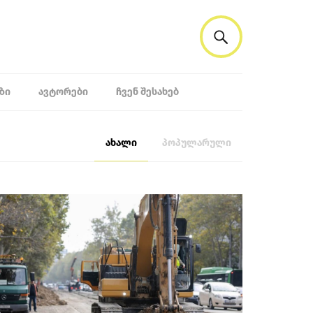
ᲖᲘ
ᲐᲕᲢᲝᲠᲔᲑᲘ
ᲩᲕᲔᲜ ᲨᲔᲡᲐᲮᲔᲑ
ახალი
პოპულარული