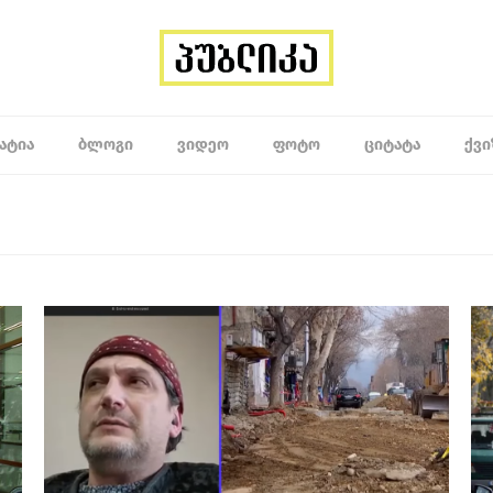
ᲐᲢᲘᲐ
ᲑᲚᲝᲒᲘ
ᲕᲘᲓᲔᲝ
ᲤᲝᲢᲝ
ᲪᲘᲢᲐᲢᲐ
ᲥᲕᲘ