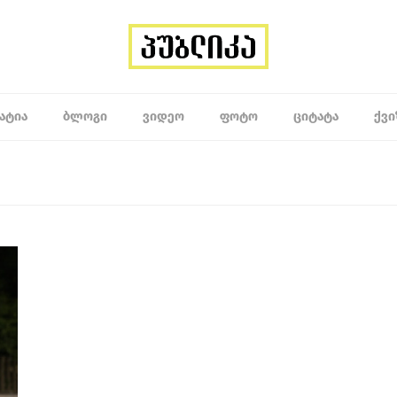
ᲐᲢᲘᲐ
ᲑᲚᲝᲒᲘ
ᲕᲘᲓᲔᲝ
ᲤᲝᲢᲝ
ᲪᲘᲢᲐᲢᲐ
ᲥᲕᲘ