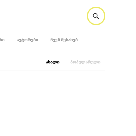
ᲖᲘ
ᲐᲕᲢᲝᲠᲔᲑᲘ
ᲩᲕᲔᲜ ᲨᲔᲡᲐᲮᲔᲑ
ახალი
პოპულარული