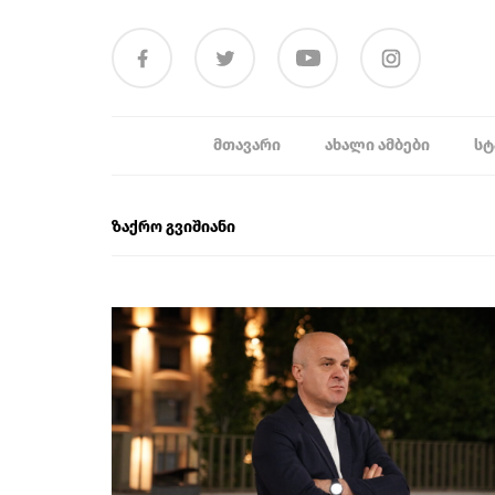
ᲛᲗᲐᲕᲐᲠᲘ
ᲐᲮᲐᲚᲘ ᲐᲛᲑᲔᲑᲘ
ᲡᲢ
ზაქრო გვიშიანი