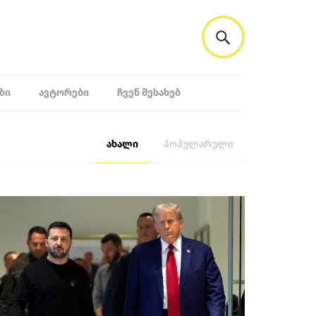
ᲖᲘ
ᲐᲕᲢᲝᲠᲔᲑᲘ
ᲩᲕᲔᲜ ᲨᲔᲡᲐᲮᲔᲑ
ახალი
პოპულარული