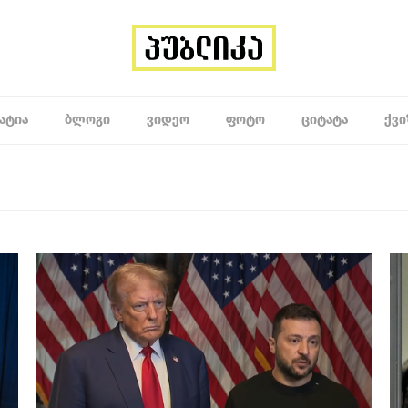
ᲐᲢᲘᲐ
ᲑᲚᲝᲒᲘ
ᲕᲘᲓᲔᲝ
ᲤᲝᲢᲝ
ᲪᲘᲢᲐᲢᲐ
ᲥᲕᲘ