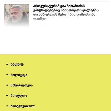
პროკურატურამ გია ბარამიძის
განცხადებებზე სამშობლოს ღალატის
და საბოტაჟის მუხლებით გამოძიება
დაიწყო
2 დღის წინ
თურქეთის პარლამენტის წევრები
ანკარას აფხაზური პასპორტების
აღიარებისკენ მოუწოდებენ
1 დღის წინ
COVID-19
მონიტორი: პირები, რომლებიც
თაღლითურ ქოლცენტრში
მუშაობდნენ, სავარაუდოდ, ისევ
პოლიტიკა
აგრძელებენ დანაშაულებრივ
საქმიანობას
საზოგადოება
5 დღის წინ
მსოფლიო
რას ამბობს საქმის პროკურორი
არასრულწლოვნებისთვის
პატიმრობის შეფარდებაზე
არჩევნები 2021