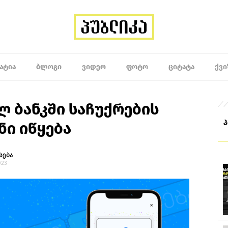
ᲐᲢᲘᲐ
ᲑᲚᲝᲒᲘ
ᲕᲘᲓᲔᲝ
ᲤᲝᲢᲝ
ᲪᲘᲢᲐᲢᲐ
ᲥᲕᲘ
 ბანკში საჩუქრების
ი იწყება
სება
023