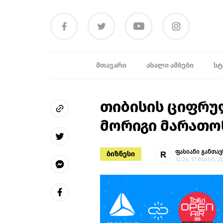
ᲛᲗᲐᲕᲐᲠᲘ
ᲐᲮᲐᲚᲘ ᲐᲛᲑᲔᲑᲘ
ᲡᲢ
თიბისის ციფრულ
მორიგი მარათონ
ფასიანი განთავ
ბიზნესი
12:24, 17 მაისი, 2