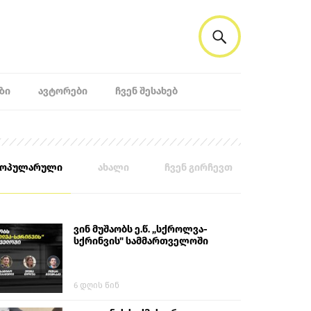
ᲖᲘ
ᲐᲕᲢᲝᲠᲔᲑᲘ
ᲩᲕᲔᲜ ᲨᲔᲡᲐᲮᲔᲑ
პოპულარული
ახალი
ჩვენ გირჩევთ
ვინ მუშაობს ე.წ. „სქროლვა-
სქრინვის" სამმართველოში
6 დღის წინ