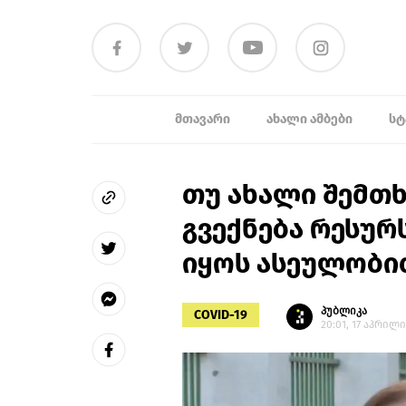
ᲛᲗᲐᲕᲐᲠᲘ
ᲐᲮᲐᲚᲘ ᲐᲛᲑᲔᲑᲘ
ᲡᲢ
თუ ახალი შემთ
გვექნება რესურ
იყოს ასეულობით
პუბლიკა
COVID-19
20:01, 17 აპრილი