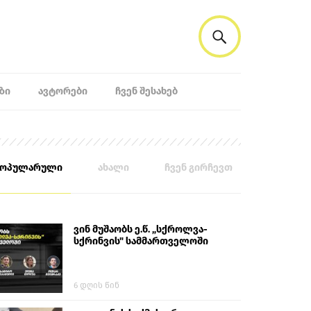
ᲖᲘ
ᲐᲕᲢᲝᲠᲔᲑᲘ
ᲩᲕᲔᲜ ᲨᲔᲡᲐᲮᲔᲑ
პოპულარული
ახალი
ჩვენ გირჩევთ
ვინ მუშაობს ე.წ. „სქროლვა-
სქრინვის" სამმართველოში
6 დღის წინ