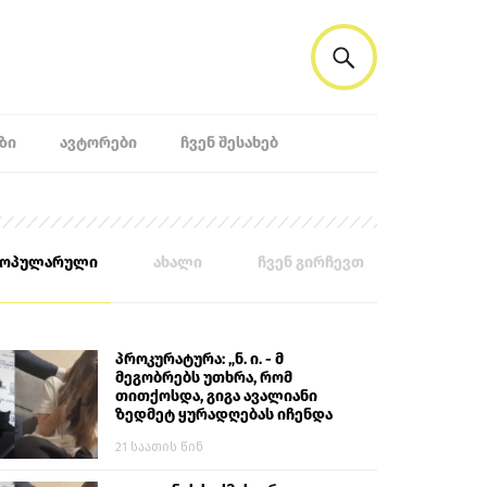
ᲖᲘ
ᲐᲕᲢᲝᲠᲔᲑᲘ
ᲩᲕᲔᲜ ᲨᲔᲡᲐᲮᲔᲑ
პოპულარული
ახალი
ჩვენ გირჩევთ
პროკურატურა: „ნ. ი. - მ
მეგობრებს უთხრა, რომ
თითქოსდა, გიგა ავალიანი
ზედმეტ ყურადღებას იჩენდა
მის მიმართ. ამით მან
21 საათის წინ
ალექსანდრე გაბაშვილი
წააქეზა, თავს დასხმოდა