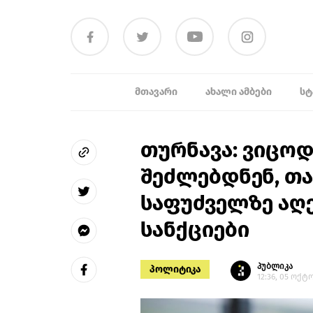
ᲛᲗᲐᲕᲐᲠᲘ
ᲐᲮᲐᲚᲘ ᲐᲛᲑᲔᲑᲘ
ᲡᲢ
თურნავა: ვიცოდ
შეძლებდნენ, თ
საფუძველზე აღ
სანქციები
პუბლიკა
პოლიტიკა
12:36, 05 ოქტ