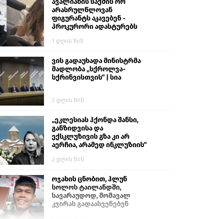
გიგა ავალიანს“
ავალიანის საქმის ორ
არასრულწლოვან
ფიგურანტს აკავებენ -
პროკურორი ადასტურებს
1 დღის წინ
ვის გადაუხადა მინისტრმა
მადლობა „სქროლვა-
სქრინვისთვის“ | სია
2 დღის წინ
„ეკლესიას ჰქონდა შანსი,
განზიდვისა და
ექსკლუზივის გზა კი არ
აერჩია, არამედ ინკლუზიის“
2 დღის წინ
ოჯახის ცნობით, ჰლუნ
სოლოს ტაილანდში,
სავარაუდოდ, მომავალ
კვირას გადაასვენებენ
5 დღის წინ