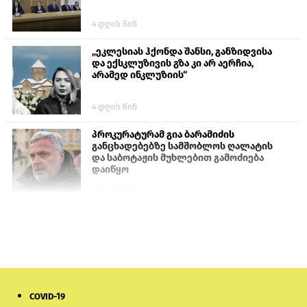
4 დღის წინ
„ეკლესიას ჰქონდა შანსი, განზიდვისა
და ექსკლუზივის გზა კი არ აერჩია,
არამედ ინკლუზიის“
4 დღის წინ
პროკურატურამ გია ბარამიძის
განცხადებებზე სამშობლოს ღალატის
და საბოტაჟის მუხლებით გამოძიება
დაიწყო
1 დღის წინ
თურქეთის პარლამენტის წევრები
ანკარას აფხაზური პასპორტების
აღიარებისკენ მოუწოდებენ
1 დღის წინ
COVID-19
ნიკოლ ფაშინიანის ცოლს, ანნა