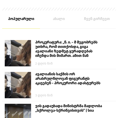
პოპულარული
ახალი
ჩვენ გირჩევთ
პროკურატურა: „ნ. ი. - მ მეგობრებს
უთხრა, რომ თითქოსდა, გიგა
ავალიანი ზედმეტ ყურადღებას
იჩენდა მის მიმართ. ამით მან
ალექსანდრე გაბაშვილი წააქეზა,
2 დღის წინ
თავს დასხმოდა გიგა ავალიანს“
ავალიანის საქმის ორ
არასრულწლოვან ფიგურანტს
აკავებენ - პროკურორი ადასტურებს
3 დღის წინ
ვის გადაუხადა მინისტრმა მადლობა
„სქროლვა-სქრინვისთვის“ | სია