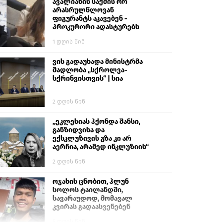
გიგა ავალიანს“
ავალიანის საქმის ორ
არასრულწლოვან
ფიგურანტს აკავებენ -
პროკურორი ადასტურებს
1 დღის წინ
ვის გადაუხადა მინისტრმა
მადლობა „სქროლვა-
სქრინვისთვის“ | სია
2 დღის წინ
„ეკლესიას ჰქონდა შანსი,
განზიდვისა და
ექსკლუზივის გზა კი არ
აერჩია, არამედ ინკლუზიის“
2 დღის წინ
ოჯახის ცნობით, ჰლუნ
სოლოს ტაილანდში,
სავარაუდოდ, მომავალ
კვირას გადაასვენებენ
5 დღის წინ