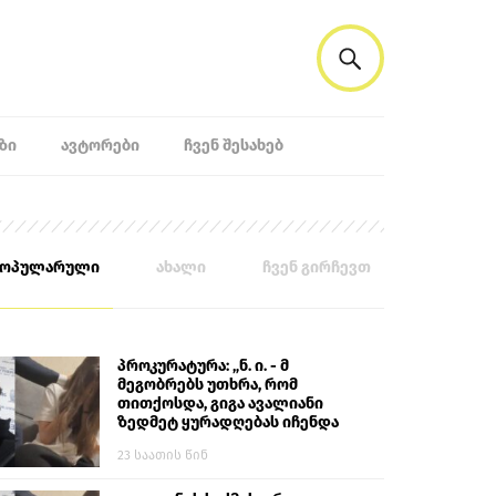
ᲖᲘ
ᲐᲕᲢᲝᲠᲔᲑᲘ
ᲩᲕᲔᲜ ᲨᲔᲡᲐᲮᲔᲑ
პოპულარული
ახალი
ჩვენ გირჩევთ
პროკურატურა: „ნ. ი. - მ
მეგობრებს უთხრა, რომ
თითქოსდა, გიგა ავალიანი
ზედმეტ ყურადღებას იჩენდა
მის მიმართ. ამით მან
23 საათის წინ
ალექსანდრე გაბაშვილი
წააქეზა, თავს დასხმოდა