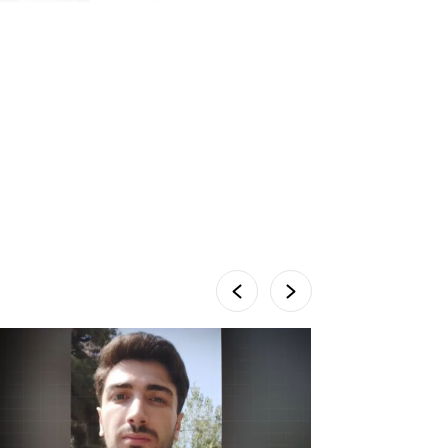
პროკურატურამ გია
ბარამიძის განცხადებებზე
სამშობლოს ღალატის და
საბოტაჟის მუხლებით
გამოძიება დაიწყო
7 საათის წინ
მიქანაძე: სტუდენტი
მობილობით კერძო
უნივერსიტეტში თუ
გადადის, დაფინანსება აღარ
ექნება
6 დღის წინ
ნიკოლ ფაშინიანის ცოლს,
ანნა აკობიანს მოკვლით
დაემუქრნენ — სომხეთში
გამოძიება დაიწყო
5 დღის წინ
მონიტორი: პირები,
რომლებიც თაღლითურ
ქოლცენტრში მუშაობდნენ,