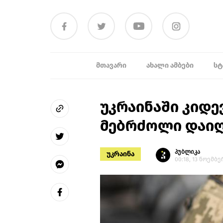
ᲛᲗᲐᲕᲐᲠᲘ
ᲐᲮᲐᲚᲘ ᲐᲛᲑᲔᲑᲘ
ᲡᲢ
უკრაინაში კიდე
მებრძოლი დაიღ
პუბლიკა
უკრაინა
00:18, 13 ნოემბე