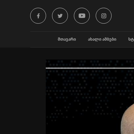
ᲛᲗᲐᲕᲐᲠᲘ
ᲐᲮᲐᲚᲘ ᲐᲛᲑᲔᲑᲘ
ᲡᲢ
Video
Player