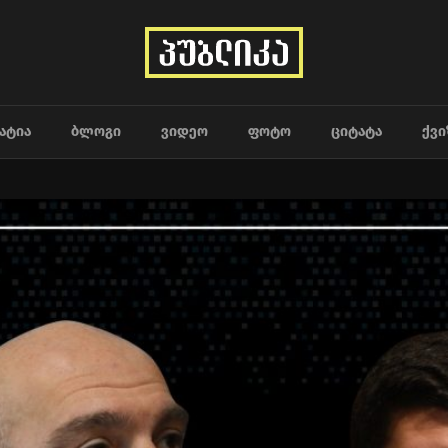
ᲐᲢᲘᲐ
ᲑᲚᲝᲒᲘ
ᲕᲘᲓᲔᲝ
ᲤᲝᲢᲝ
ᲪᲘᲢᲐᲢᲐ
ᲥᲕᲘ