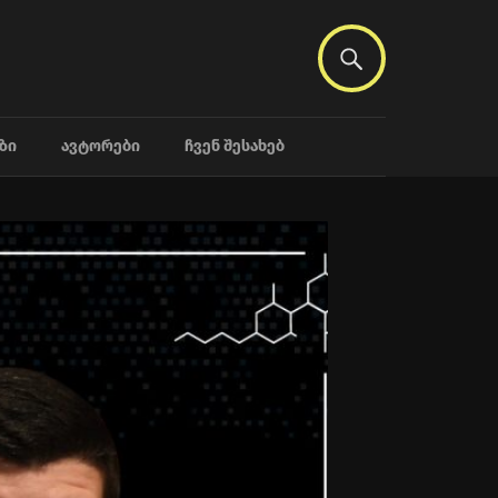
ᲖᲘ
ᲐᲕᲢᲝᲠᲔᲑᲘ
ᲩᲕᲔᲜ ᲨᲔᲡᲐᲮᲔᲑ