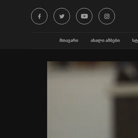
ᲛᲗᲐᲕᲐᲠᲘ
ᲐᲮᲐᲚᲘ ᲐᲛᲑᲔᲑᲘ
ᲡᲢ
Video
Player