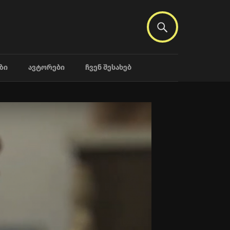
ᲖᲘ
ᲐᲕᲢᲝᲠᲔᲑᲘ
ᲩᲕᲔᲜ ᲨᲔᲡᲐᲮᲔᲑ