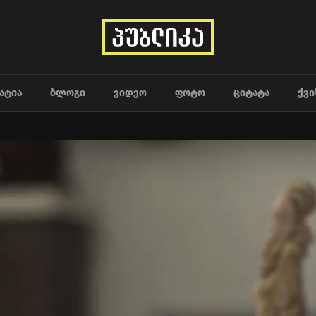
ᲐᲢᲘᲐ
ᲑᲚᲝᲒᲘ
ᲕᲘᲓᲔᲝ
ᲤᲝᲢᲝ
ᲪᲘᲢᲐᲢᲐ
ᲥᲕᲘ