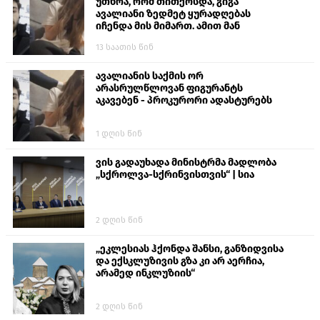
უთხრა, რომ თითქოსდა, გიგა
ავალიანი ზედმეტ ყურადღებას
იჩენდა მის მიმართ. ამით მან
ალექსანდრე გაბაშვილი წააქეზა,
13 საათის წინ
თავს დასხმოდა გიგა ავალიანს“
ავალიანის საქმის ორ
არასრულწლოვან ფიგურანტს
აკავებენ - პროკურორი ადასტურებს
1 დღის წინ
ვის გადაუხადა მინისტრმა მადლობა
„სქროლვა-სქრინვისთვის“ | სია
2 დღის წინ
„ეკლესიას ჰქონდა შანსი, განზიდვისა
და ექსკლუზივის გზა კი არ აერჩია,
არამედ ინკლუზიის“
2 დღის წინ