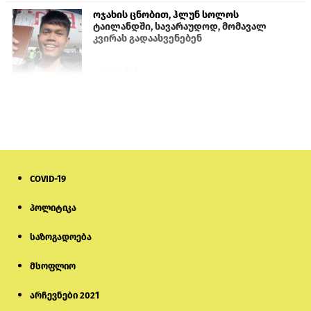
ოჯახის ცნობით, ჰლუნ სოლოს
ტაილანდში, სავარაუდოდ, მომავალ
კვირას გადაასვენებენ
5 დღის წინ
სემეკმა ელექტროენერგიის სრულ
გათიშვაზე პირველადი შეფასება
წარადგინა
6 დღის წინ
COVID-19
მიქანაძე: სტუდენტი მობილობით
კერძო უნივერსიტეტში თუ გადადის,
დაფინანსება აღარ ექნება
პოლიტიკა
საზოგადოება
5 დღის წინ
მსოფლიო
ნიკოლ ფაშინიანის ცოლს, ანნა
აკობიანს მოკვლით დაემუქრნენ —
სომხეთში გამოძიება დაიწყო
არჩევნები 2021