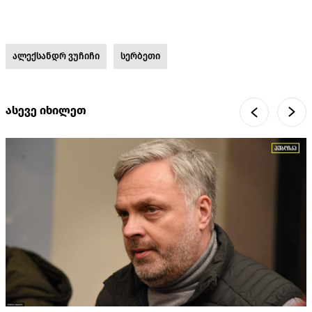
ალექსანდრ ვუჩიჩი
სერბეთი
ასევე იხილეთ