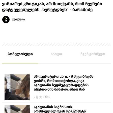
ვიზიარებ კრიტიკას, არ მითქვამს, რომ ჩვენები
დატყვევებულებს „ხვრეტდნენ“ - ბარამიძე
პუბლიკა
პოპულარული
ახალი
ჩვენ გირჩევთ
პროკურატურა: „ნ. ი. - მ მეგობრებს
უთხრა, რომ თითქოსდა, გიგა
ავალიანი ზედმეტ ყურადღებას
იჩენდა მის მიმართ. ამით მან
ალექსანდრე გაბაშვილი წააქეზა,
2 დღის წინ
თავს დასხმოდა გიგა ავალიანს“
ავალიანის საქმის ორ
არასრულწლოვან ფიგურანტს