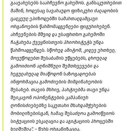
გააუარესებს საარჩევნო გარემოს. განსაკუთრებით
მაშინ, როდესაც სავარაუდო ფიზიკური ძალადობის
ცალკეულ ეპიზოდებში სამართალდამცავი
ორგანოების წარმომადგენლები ფიგურირებენ.
არჩევნების მშვიდ და უსაფრთხო გარემოში
ჩატარება ქვეყნისთვის პრიორიტეტს უნდა
წარმოადგენდეს. სწორედ ამიტომ, კიდევ ერთხელ,
მოვუწოდებთ შესაბამის უწყებებს, დროულად
გამოიძიონ აღნიშნული შემთხვევები და
რეგულარულად მიაწოდონ საზოგადოებას
ინფორმაცია გამოძიების მიმდინარეობის
შესახებ. თავის მხრივ, პარტიებმა თავი უნდა
შეიკავონ ოპონენტების კამპანიურ
ღონისძიებებზე საკუთარი მხარდამჭერების
მობილიზებისგან, რამაც შესაძლოა გამოიწვიოს
სიტუაციის ესკალაცია და აგიტაციის პროცესში
ხელშეშლა“, – წერს ორგანიზაცია.