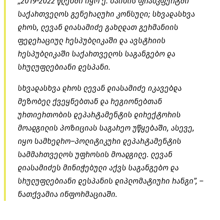
„2019-2022 წლებში იყო ქ. მაინის ფრანკფურტში
საქართველოს გენერალური კონსული; სხვადასხვა
დროს, ლევან დიასამიძე გახლდათ გერმანიის
ფედერაციულ რესპუბლიკაში და ავსტრიის
რესპუბლიკაში საქართველოს საგანგებო და
სრულუფლებიანი დესპანი.
სხვადასხვა დროს ლევან დიასამიძე იკავებდა
მეზობელ ქვეყნებთან და რეგიონებთან
ურთიერთობის დეპარტამენტის დირექტორის
მოადგილის პოზიციას საგარეო უწყებაში, ასევე,
იყო სამხედრო–პოლიტიკური დეპარტამენტის
სამმართველოს უფროსის მოადგილე. ლევან
დიასამიძეს მინიჭებული აქვს საგანგებო და
სრულუფლებიანი დესპანის დიპლომატიური რანგი”, –
ნათქვამია ინფორმაციაში.