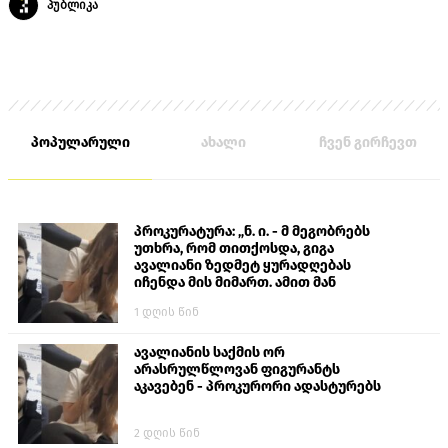
პუბლიკა
პოპულარული
ახალი
ჩვენ გირჩევთ
პროკურატურა: „ნ. ი. - მ მეგობრებს
უთხრა, რომ თითქოსდა, გიგა
ავალიანი ზედმეტ ყურადღებას
იჩენდა მის მიმართ. ამით მან
ალექსანდრე გაბაშვილი წააქეზა,
1 დღის წინ
თავს დასხმოდა გიგა ავალიანს“
ავალიანის საქმის ორ
არასრულწლოვან ფიგურანტს
აკავებენ - პროკურორი ადასტურებს
2 დღის წინ