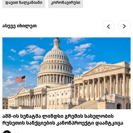
დავით ზალკანიანი
კორონავირუსი
ასევე იხილეთ
აშშ-ის სენატმა ლინდსი გრემის სახელობის
რუსეთის სანქციების კანონპროექტი დაამტკიცა