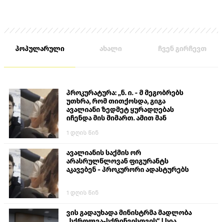
პოპულარული
ახალი
ჩვენ გირჩევთ
პროკურატურა: „ნ. ი. - მ მეგობრებს
უთხრა, რომ თითქოსდა, გიგა
ავალიანი ზედმეტ ყურადღებას
იჩენდა მის მიმართ. ამით მან
ალექსანდრე გაბაშვილი წააქეზა,
1 დღის წინ
თავს დასხმოდა გიგა ავალიანს“
ავალიანის საქმის ორ
არასრულწლოვან ფიგურანტს
აკავებენ - პროკურორი ადასტურებს
1 დღის წინ
ვის გადაუხადა მინისტრმა მადლობა
„სქროლვა-სქრინვისთვის“ | სია