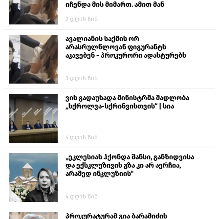
იჩენდა მის მიმართ. ამით მან
ალექსანდრე გაბაშვილი წააქეზა,
2 დღის წინ
თავს დასხმოდა გიგა ავალიანს“
ავალიანის საქმის ორ
არასრულწლოვან ფიგურანტს
აკავებენ - პროკურორი ადასტურებს
3 დღის წინ
ვის გადაუხადა მინისტრმა მადლობა
„სქროლვა-სქრინვისთვის“ | სია
4 დღის წინ
„ეკლესიას ჰქონდა შანსი, განზიდვისა
და ექსკლუზივის გზა კი არ აერჩია,
არამედ ინკლუზიის“
4 დღის წინ
პროკურატურამ გია ბარამიძის