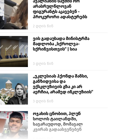
გიგა ავალიანს“
ავალიანის საქმის ორ
არასრულწლოვან
ფიგურანტს აკავებენ -
პროკურორი ადასტურებს
2 დღის წინ
ვის გადაუხადა მინისტრმა
მადლობა „სქროლვა-
სქრინვისთვის“ | სია
3 დღის წინ
„ეკლესიას ჰქონდა შანსი,
განზიდვისა და
ექსკლუზივის გზა კი არ
აერჩია, არამედ ინკლუზიის“
3 დღის წინ
ოჯახის ცნობით, ჰლუნ
სოლოს ტაილანდში,
სავარაუდოდ, მომავალ
კვირას გადაასვენებენ
6 დღის წინ