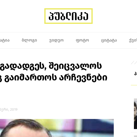
ᲐᲢᲘᲐ
ᲑᲚᲝᲒᲘ
ᲕᲘᲓᲔᲝ
ᲤᲝᲢᲝ
ᲪᲘᲢᲐᲢᲐ
ᲥᲕᲘ
გადადგეს, შეიცვალოს
გ გაიმართოს არჩევნები
ბერი, 2019