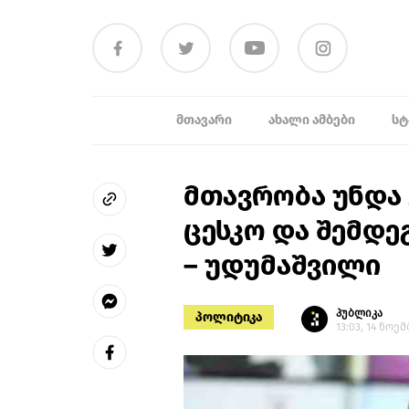
ᲛᲗᲐᲕᲐᲠᲘ
ᲐᲮᲐᲚᲘ ᲐᲛᲑᲔᲑᲘ
ᲡᲢ
მთავრობა უნდა 
ცესკო და შემდე
– უდუმაშვილი
პუბლიკა
პოლიტიკა
13:03, 14 ნოემ