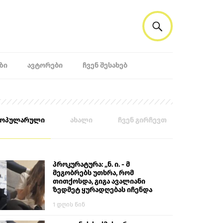
ᲖᲘ
ᲐᲕᲢᲝᲠᲔᲑᲘ
ᲩᲕᲔᲜ ᲨᲔᲡᲐᲮᲔᲑ
პოპულარული
ახალი
ჩვენ გირჩევთ
პროკურატურა: „ნ. ი. - მ
მეგობრებს უთხრა, რომ
თითქოსდა, გიგა ავალიანი
ზედმეტ ყურადღებას იჩენდა
მის მიმართ. ამით მან
1 დღის წინ
ალექსანდრე გაბაშვილი
წააქეზა, თავს დასხმოდა