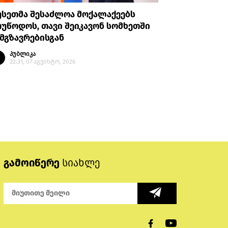
უსეთმა შესაძლოა მოქალაქეებს
თურქეთი
უწოდოს, თავი შეიკავონ სომხეთში
ანკარას 
მგზავრებისგან
აღიარები
პუბლიკა
პუბლი
22:31, 07 აგვისტო, 2026
20:35, 
გამოიწერე
სიახლე