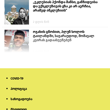
„ეკლესიას ჰქონდა შანსი, განზიდვისა
და ექსკლუზივის გზა კი არ აერჩია,
არამედ ინკლუზიის“
2 დღის წინ
ოჯახის ცნობით, ჰლუნ სოლოს
ტაილანდში, სავარაუდოდ, მომავალ
კვირას გადაასვენებენ
5 დღის წინ
სემეკმა ელექტროენერგიის სრულ
გათიშვაზე პირველადი შეფასება
წარადგინა
COVID-19
6 დღის წინ
პოლიტიკა
მიქანაძე: სტუდენტი მობილობით
კერძო უნივერსიტეტში თუ გადადის,
საზოგადოება
დაფინანსება აღარ ექნება
მსოფლიო