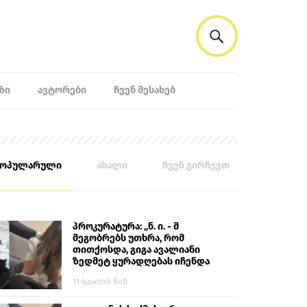
ᲖᲘ
ᲐᲕᲢᲝᲠᲔᲑᲘ
ᲩᲕᲔᲜ ᲨᲔᲡᲐᲮᲔᲑ
პოპულარული
ახალი
ჩვენ გირჩევთ
პროკურატურა: „ნ. ი. - მ
მეგობრებს უთხრა, რომ
თითქოსდა, გიგა ავალიანი
ზედმეტ ყურადღებას იჩენდა
მის მიმართ. ამით მან
11 საათის წინ
ალექსანდრე გაბაშვილი
წააქეზა, თავს დასხმოდა