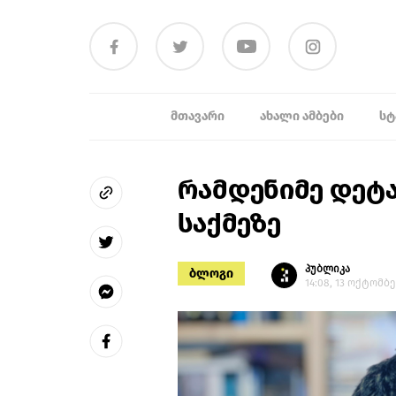
ᲛᲗᲐᲕᲐᲠᲘ
ᲐᲮᲐᲚᲘ ᲐᲛᲑᲔᲑᲘ
ᲡᲢ
რამდენიმე დეტა
საქმეზე
პუბლიკა
ბლოგი
14:08, 13 ოქტომბე