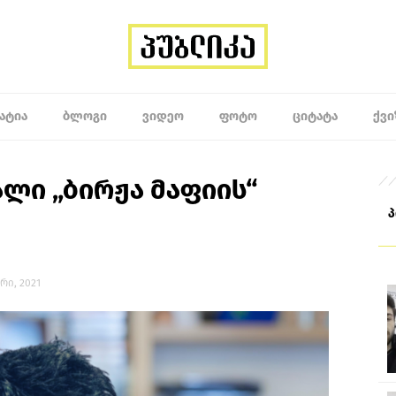
ᲐᲢᲘᲐ
ᲑᲚᲝᲒᲘ
ᲕᲘᲓᲔᲝ
ᲤᲝᲢᲝ
ᲪᲘᲢᲐᲢᲐ
ᲥᲕᲘ
ლი „ბირჟა მაფიის“
რი, 2021