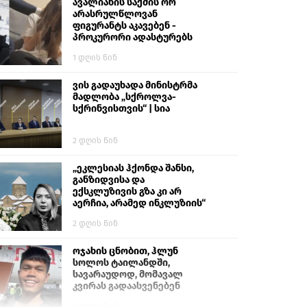
გიგა ავალიანს“
ავალიანის საქმის ორ
არასრულწლოვან
ფიგურანტს აკავებენ -
პროკურორი ადასტურებს
1 დღის წინ
ვის გადაუხადა მინისტრმა
მადლობა „სქროლვა-
სქრინვისთვის“ | სია
2 დღის წინ
„ეკლესიას ჰქონდა შანსი,
განზიდვისა და
ექსკლუზივის გზა კი არ
აერჩია, არამედ ინკლუზიის“
2 დღის წინ
ოჯახის ცნობით, ჰლუნ
სოლოს ტაილანდში,
სავარაუდოდ, მომავალ
კვირას გადაასვენებენ
5 დღის წინ