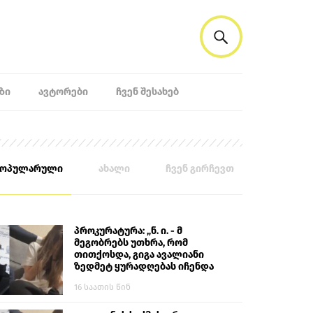
ᲖᲘ
ᲐᲕᲢᲝᲠᲔᲑᲘ
ᲩᲕᲔᲜ ᲨᲔᲡᲐᲮᲔᲑ
პოპულარული
ახალი
ჩვენ გირჩევთ
პროკურატურა: „ნ. ი. - მ
მეგობრებს უთხრა, რომ
თითქოსდა, გიგა ავალიანი
ზედმეტ ყურადღებას იჩენდა
მის მიმართ. ამით მან
16 საათის წინ
ალექსანდრე გაბაშვილი
წააქეზა, თავს დასხმოდა