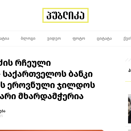
ᲐᲢᲘᲐ
ᲑᲚᲝᲒᲘ
ᲕᲘᲓᲔᲝ
ᲤᲝᲢᲝ
ᲪᲘᲢᲐᲢᲐ
ᲥᲕᲘ
ძის რჩეული
 საქართველოს ბანკი
ის ეროვნული ჯილდოს
ვარი მხარდამჭერია
ება
25