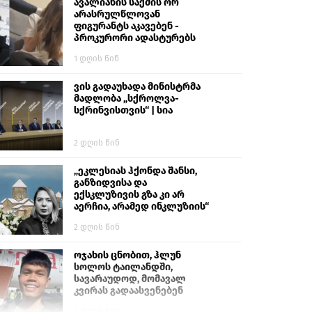
გიგა ავალიანს“
ავალიანის საქმის ორ
არასრულწლოვან
ფიგურანტს აკავებენ -
პროკურორი ადასტურებს
1 დღის წინ
ვის გადაუხადა მინისტრმა
მადლობა „სქროლვა-
სქრინვისთვის“ | სია
2 დღის წინ
„ეკლესიას ჰქონდა შანსი,
განზიდვისა და
ექსკლუზივის გზა კი არ
აერჩია, არამედ ინკლუზიის“
2 დღის წინ
ოჯახის ცნობით, ჰლუნ
სოლოს ტაილანდში,
სავარაუდოდ, მომავალ
კვირას გადაასვენებენ
5 დღის წინ