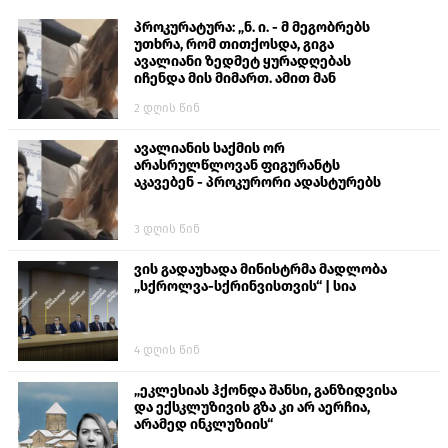
პროკურატურა: „ნ. ი. - მ მეგობრებს
უთხრა, რომ თითქოსდა, გიგა
ავალიანი ზედმეტ ყურადღებას
იჩენდა მის მიმართ. ამით მან
ალექსანდრე გაბაშვილი წააქეზა,
2 დღის წინ
თავს დასხმოდა გიგა ავალიანს“
ავალიანის საქმის ორ
არასრულწლოვან ფიგურანტს
აკავებენ - პროკურორი ადასტურებს
3 დღის წინ
ვის გადაუხადა მინისტრმა მადლობა
„სქროლვა-სქრინვისთვის“ | სია
4 დღის წინ
„ეკლესიას ჰქონდა შანსი, განზიდვისა
და ექსკლუზივის გზა კი არ აერჩია,
არამედ ინკლუზიის“