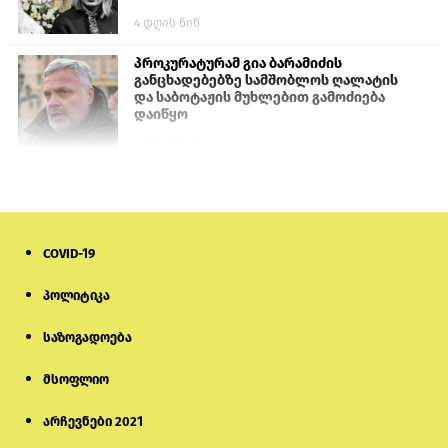
4 დღის წინ
პროკურატურამ გია ბარამიძის
განცხადებებზე სამშობლოს ღალატის
და საბოტაჟის მუხლებით გამოძიება
დაიწყო
1 დღის წინ
თურქეთის პარლამენტის წევრები
ანკარას აფხაზური პასპორტების
აღიარებისკენ მოუწოდებენ
COVID-19
1 დღის წინ
პოლიტიკა
ნიკოლ ფაშინიანის ცოლს, ანნა
აკობიანს მოკვლით დაემუქრნენ —
საზოგადოება
სომხეთში გამოძიება დაიწყო
მსოფლიო
6 დღის წინ
არჩევნები 2021
მონიტორი: პირები, რომლებიც
თაღლითურ ქოლცენტრში