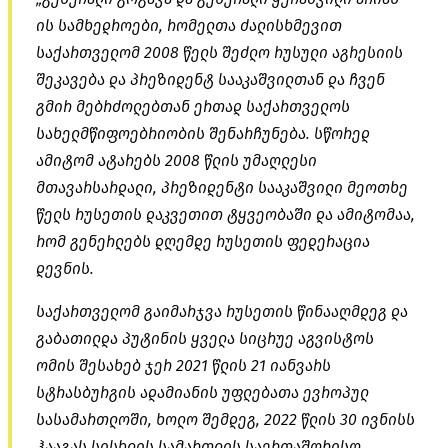
ის სამხედროები, რომელთა ძალისხმევით
საქართველომ 2008 წელს შეძლო რუსული აგრესიის
შეკავება და პრეზიდენტ სააკაშვილთან და ჩვენ
გმირ მებრძოლებთან ერთად საქართველოს
სახელმწიფოებრიობის შენარჩუნება. სწორედ
ამიტომ ატარებს 2008 წლის უმაღლესი
მთავარსარდალი, პრეზიდენტი სააკაშვილი მეოთხე
წელს რუსეთის დაკვეთით ტყვეობაში და ამიტომაა,
რომ გენერლებს დღემდე რუსეთის ფედერაცია
დევნის.
საქართველომ გაიმარჯვა რუსეთის წინააღმდეგ და
გაბათილდა პუტინის ყველა სიცრუე აგვისტოს
ომის შესახებ ჯერ 2021 წლის 21 იანვარს
სტრასბურგის ადამიანის უფლებათა ევროპულ
სასამართლოში, ხოლო შემდეგ, 2022 წლის 30 ივნისს
ჰააგას სისხლის სამართლის საერთაშორისო