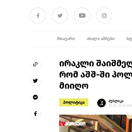
ᲛᲗᲐᲕᲐᲠᲘ
ᲐᲮᲐᲚᲘ ᲐᲛᲑᲔᲑᲘ
ᲡᲢ
ირაკლი შაიშმე
რომ აშშ-ში პო
მიიღო
პუბლიკა
პოლიტიკა
20:31, 16 მაისი