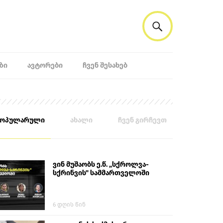
ᲖᲘ
ᲐᲕᲢᲝᲠᲔᲑᲘ
ᲩᲕᲔᲜ ᲨᲔᲡᲐᲮᲔᲑ
პოპულარული
ახალი
ჩვენ გირჩევთ
ვინ მუშაობს ე.წ. „სქროლვა-
სქრინვის" სამმართველოში
6 დღის წინ