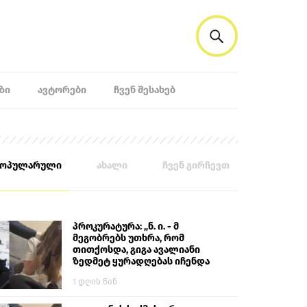
ᲖᲘ
ᲐᲕᲢᲝᲠᲔᲑᲘ
ᲩᲕᲔᲜ ᲨᲔᲡᲐᲮᲔᲑ
პოპულარული
ახალი
ჩვენ გირჩევთ
პროკურატურა: „ნ. ი. - მ
მეგობრებს უთხრა, რომ
თითქოსდა, გიგა ავალიანი
ზედმეტ ყურადღებას იჩენდა
მის მიმართ. ამით მან
1 დღის წინ
ალექსანდრე გაბაშვილი
წააქეზა, თავს დასხმოდა