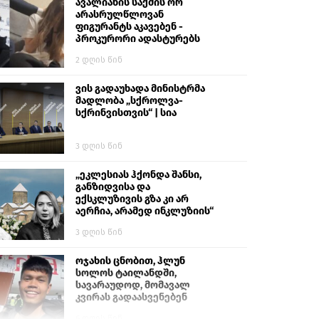
გიგა ავალიანს“
ავალიანის საქმის ორ
არასრულწლოვან
ფიგურანტს აკავებენ -
პროკურორი ადასტურებს
2 დღის წინ
ვის გადაუხადა მინისტრმა
მადლობა „სქროლვა-
სქრინვისთვის“ | სია
3 დღის წინ
„ეკლესიას ჰქონდა შანსი,
განზიდვისა და
ექსკლუზივის გზა კი არ
აერჩია, არამედ ინკლუზიის“
3 დღის წინ
ოჯახის ცნობით, ჰლუნ
სოლოს ტაილანდში,
სავარაუდოდ, მომავალ
კვირას გადაასვენებენ
6 დღის წინ