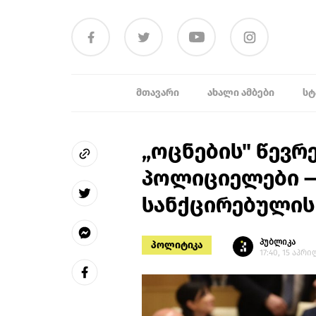
ᲛᲗᲐᲕᲐᲠᲘ
ᲐᲮᲐᲚᲘ ᲐᲛᲑᲔᲑᲘ
ᲡᲢ
„ოცნების" წევრ
პოლიციელები —
სანქცირებულის 
პუბლიკა
პოლიტიკა
17:40, 15 აპრი