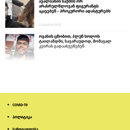
ავალიანის საქმის ორ
არასრულწლოვან ფიგურანტს
აკავებენ - პროკურორი ადასტურებს
3 საათის წინ
ოჯახის ცნობით, ჰლუნ სოლოს
ტაილანდში, სავარაუდოდ, მომავალ
კვირას გადაასვენებენ
4 დღის წინ
სომხეთში რუს ბლოგერს სომხების
შეურაცხმყოფელი განცხადებების
გამო ბრალი წარუდგინეს
6 დღის წინ
COVID-19
ისტორიაში პირველად სომხეთის
კათოლიკოსი სასამართლოს წინაშე
წარსდგება
პოლიტიკა
საზოგადოება
6 დღის წინ