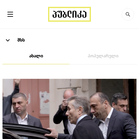
შსს
ახალი
პოპულარული